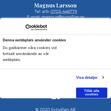
Magnus Larsson
Tel. arb:
0703-446779
E-post:
magnus@synvillan.se
Mathias Sandblom
Tel. arb:
0703-446778
Epost:
mathias@synvillan.se
Denna webbplats använder cookies
Synvillan AB
Du godkänner våra cookies vid
fortsatt användande av vår
Hallavägen 8
webbplats.
512 60 Överlida
KONTAKT & OFFERT
Visa detaljer
Tillåt alla
cookies
© 2020 Synvillan AB