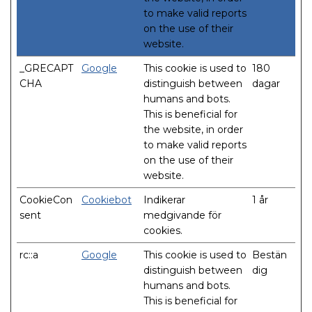
to make valid reports
on the use of their
website.
_GRECAPT
Google
This cookie is used to
180
CHA
distinguish between
dagar
humans and bots.
This is beneficial for
the website, in order
to make valid reports
on the use of their
website.
CookieCon
Cookiebot
Indikerar
1 år
sent
medgivande för
cookies.
rc::a
Google
This cookie is used to
Bestän
distinguish between
dig
humans and bots.
This is beneficial for