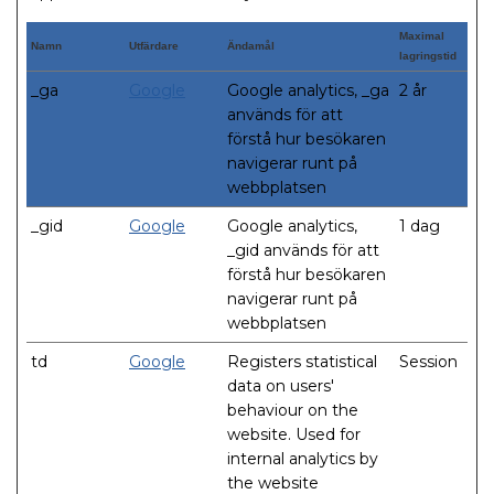
Maximal
Namn
Utfärdare
Ändamål
lagringstid
_ga
Google
Google analytics, _ga
2 år
används för att
förstå hur besökaren
navigerar runt på
webbplatsen
_gid
Google
Google analytics,
1 dag
_gid används för att
förstå hur besökaren
navigerar runt på
webbplatsen
td
Google
Registers statistical
Session
data on users'
behaviour on the
website. Used for
internal analytics by
the website