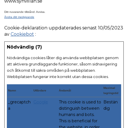
www.synvillan.se
Ditt nuvarande tillstånd: Avvisa.
Ändra ditt medgivande
Cookie-deklaration uppdaterades senast 10/05/2023
av
Cookiebot
:
Nödvändig (7)
Nödvändiga cookies låter dig använda webbplatsen genom
att aktivera grundläggande funktioner, såsom sidnavigering
och åtkomst till säkra områden på webbplatsen.
Webbplatsen fungerar inte korrekt utan dessa cookies.
Maximal
Namn
Utfärdare
Ändamål
lagringstid
_grecaptch
Google
This cookie is used to
Bestän
a
distinguish between
dig
humans and bots.
This is beneficial for
the website, in order