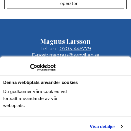
operator.
Magnus Larsson
Tel. arb:
0703-446779
E-post:
magnus@synvillan.se
Mathias Sandblom
Tel. arb:
0703-446778
Epost:
mathias@synvillan.se
Denna webbplats använder cookies
Synvillan AB
Du godkänner våra cookies vid
fortsatt användande av vår
Hallavägen 8
webbplats.
512 60 Överlida
KONTAKT & OFFERT
Visa detaljer