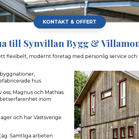
KONTAKT & OFFERT
 till Synvillan Bygg & Villamo
 ett flexibelt, modernt företag med personlig service och 
ybyggnationer,
efabricerade hus.
v oss, Magnus och Mathias.
arbetserfarenhet inom
 lager och har Västsverige
tag. Samtliga arbeten