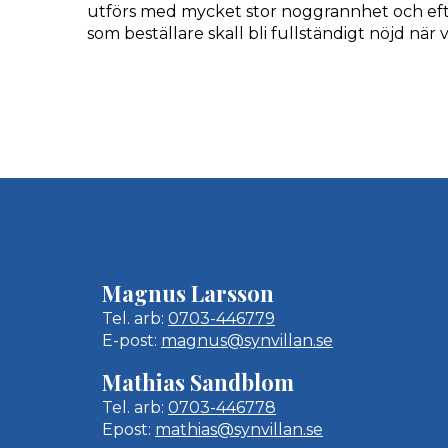
utförs med mycket stor noggrannhet och eft
som beställare skall bli fullständigt nöjd när v
Magnus Larsson
Tel. arb:
0703-446779
E-post:
magnus@synvillan.se
Mathias Sandblom
Tel. arb:
0703-446778
Epost:
mathias@synvillan.se