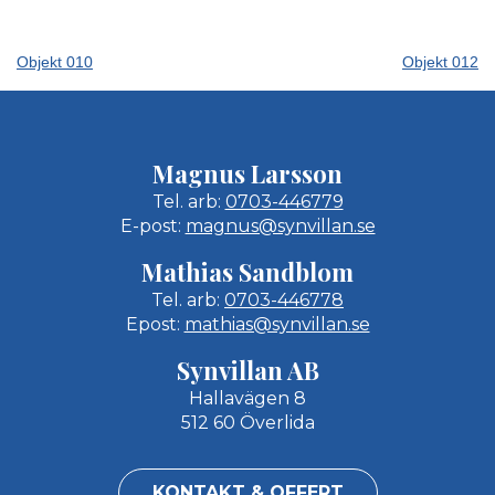
Objekt 010
Objekt 012
Magnus Larsson
Tel. arb:
0703-446779
E-post:
magnus@synvillan.se
Mathias Sandblom
Tel. arb:
0703-446778
Epost:
mathias@synvillan.se
Synvillan AB
Hallavägen 8
512 60 Överlida
KONTAKT & OFFERT